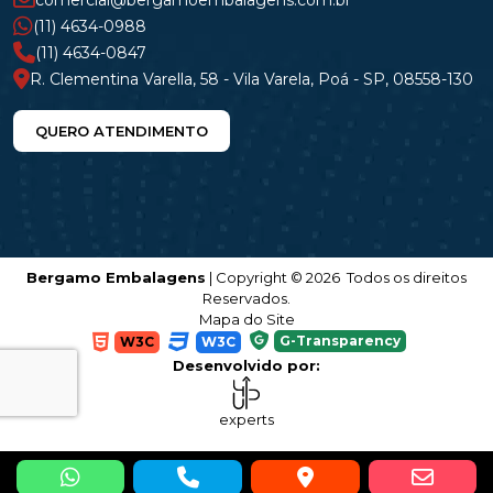
comercial@bergamoembalagens.com.br
(11) 4634-0988
(11) 4634-0847
R. Clementina Varella, 58 - Vila Varela, Poá - SP, 08558-130
QUERO ATENDIMENTO
Bergamo Embalagens
| Copyright © 2026 Todos os direitos
Reservados.
Mapa do Site
G-Transparency
W3C
W3C
Desenvolvido por:
experts