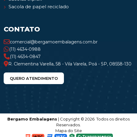
Sacola de papel reciclado
CONTATO
comercial@bergamoembalagens.com.br
(11) 4634-0988
(11) 4634-0847
R. Clementina Varella, 58 - Vila Varela, Poá - SP, 08558-130
QUERO ATENDIMENTO
Bergamo Embalagens
| Copyright © 2026 Todos os direitos
Reservados.
Mapa do Site
G-Transparency
W3C
W3C