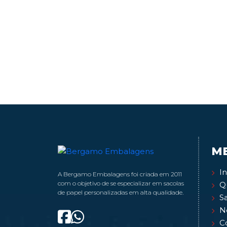
M
In
A Bergamo Embalagens foi criada em 2011
com o objetivo de se especializar em sacolas
Q
de papel personalizadas em alta qualidade.
S
N
C