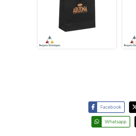
Sacolas de papel kraft com
Sac
logotipo em Campinas
Facebook
Whatsapp