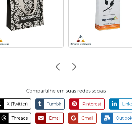
olas Kraft com gorgurão
Sacolas de papel offse
colado
customizadas para mar
Compartilhe em suas redes sociais
X (Twitter)
Tumblr
Pinterest
Link
Threads
Email
Gmail
Outloo