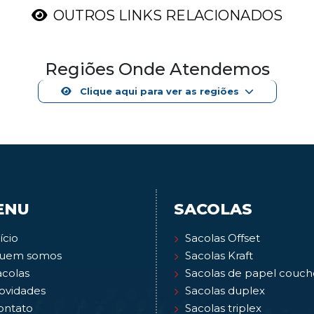
OUTROS LINKS RELACIONADOS
Regiões Onde Atendemos
Clique aqui para ver as regiões
ENU
SACOLAS
ício
Sacolas Offset
uem somos
Sacolas Kraft
acolas
Sacolas de papel couch
ovidades
Sacolas duplex
ontato
Sacolas triplex