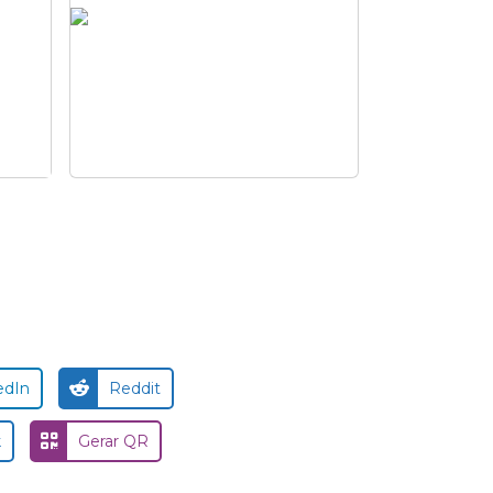
t
personalizadas com sua
cas
marca
edIn
Reddit
k
Gerar QR